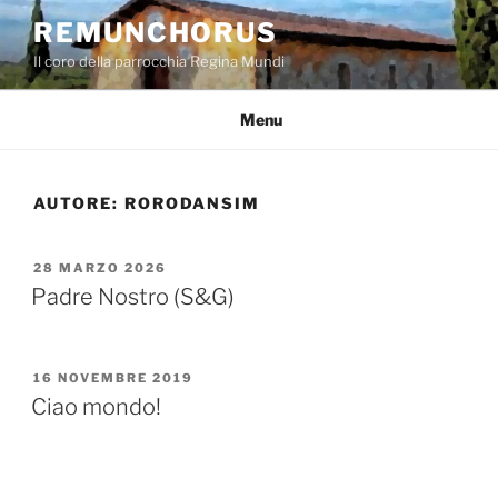
Salta
REMUNCHORUS
al
Il coro della parrocchia Regina Mundi
contenuto
Menu
AUTORE:
RORODANSIM
PUBBLICATO
28 MARZO 2026
IL
Padre Nostro (S&G)
PUBBLICATO
16 NOVEMBRE 2019
IL
Ciao mondo!