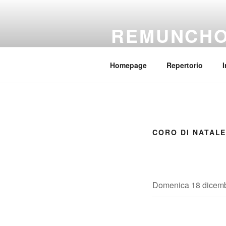
Salta
al
REMUNCH
contenuto
Il coro della parrocchia Regina
Homepage
Repertorio
I
CORO DI NATAL
Domenica 18 dicembr