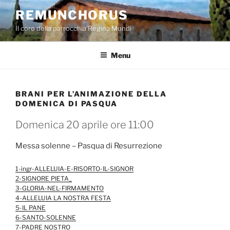
Salta
REMUNCHORUS
al
Il coro della parrocchia Regina Mundi
contenuto
Menu
BRANI PER L’ANIMAZIONE DELLA
DOMENICA DI PASQUA
Domenica 20 aprile ore 11:00
Messa solenne – Pasqua di Resurrezione
1-ingr-ALLELUIA-E-RISORTO-IL-SIGNOR
2-SIGNORE PIETA_
3-GLORIA-NEL-FIRMAMENTO
4-ALLELUIA LA NOSTRA FESTA
5-IL PANE
6-SANTO-SOLENNE
7-PADRE NOSTRO