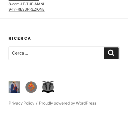
8-com-LE-TUE-MANI
9-fin-RESURREZIONE
RICERCA
Cerca:
Cerca
P
D
L
R
A
.
M
L
S
Privacy Policy
Proudly powered by WordPress
.