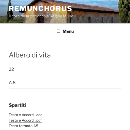
Salta
REMUNCHORUS
al
Il coro della parrocchia Regina Mundi
contenuto
Menu
Albero di vita
22
A.8
Spartiti
Testo e Accordi .doc
Testo e Accordi .pdf
Testo formato A5