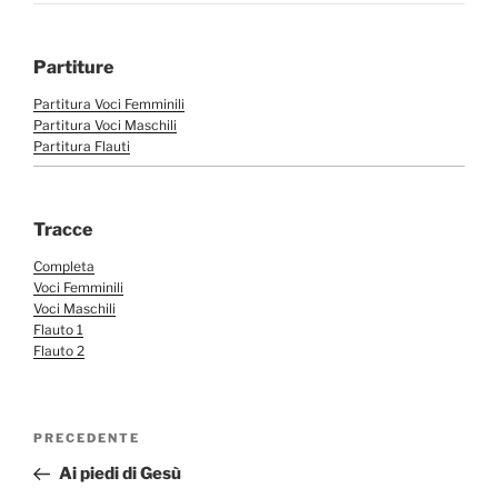
Partiture
Partitura Voci Femminili
Partitura Voci Maschili
Partitura Flauti
Tracce
Completa
Voci Femminili
Voci Maschili
Flauto 1
Flauto 2
Navigazione
Articolo
PRECEDENTE
articoli
precedente:
Ai piedi di Gesù