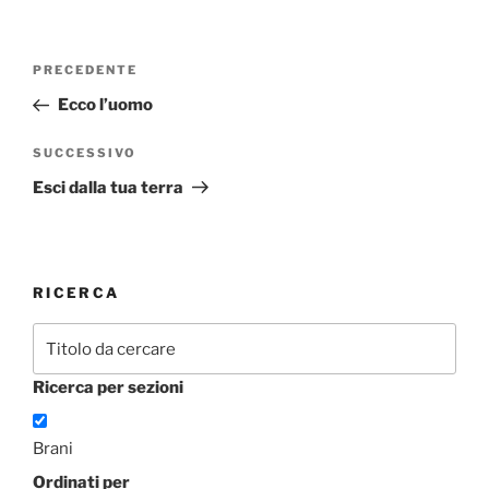
Navigazione
Articolo
PRECEDENTE
articoli
precedente:
Ecco l’uomo
Articolo
SUCCESSIVO
successivo
Esci dalla tua terra
RICERCA
Ricerca per sezioni
Brani
Ordinati per