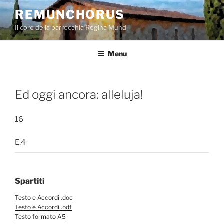
Salta
REMUNCHORUS
al
Il coro della parrocchia Regina Mundi
contenuto
Menu
Ed oggi ancora: alleluja!
16
E.4
Spartiti
Testo e Accordi .doc
Testo e Accordi .pdf
Testo formato A5