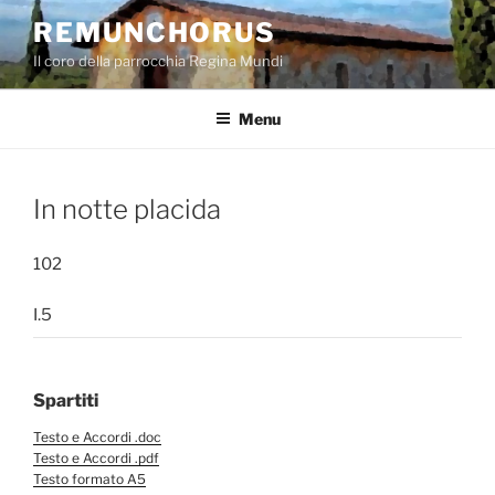
Salta
REMUNCHORUS
al
Il coro della parrocchia Regina Mundi
contenuto
Menu
In notte placida
102
I.5
Spartiti
Testo e Accordi .doc
Testo e Accordi .pdf
Testo formato A5