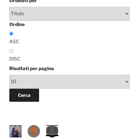
Ordinati per
Ordine
ASC
DISC
Risultati per pagina
P
D
L
R
A
.