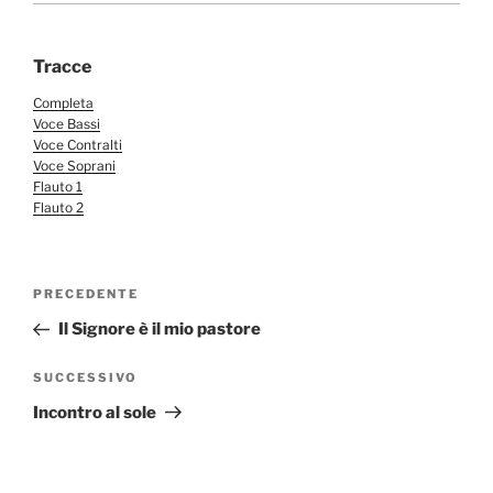
Tracce
Completa
Voce Bassi
Voce Contralti
Voce Soprani
Flauto 1
Flauto 2
Navigazione
Articolo
PRECEDENTE
articoli
precedente:
Il Signore è il mio pastore
Articolo
SUCCESSIVO
successivo
Incontro al sole