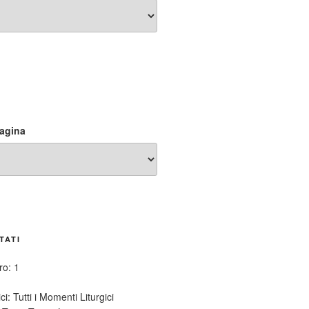
pagina
TATI
tro: 1
ci:
Tutti i Momenti Liturgici