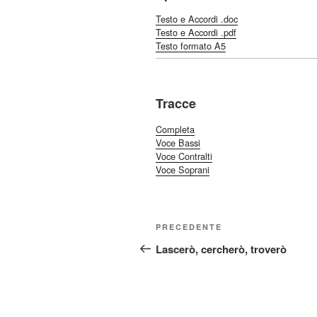
Testo e Accordi .doc
Testo e Accordi .pdf
Testo formato A5
Tracce
Completa
Voce Bassi
Voce Contralti
Voce Soprani
Navigazione
Articolo
PRECEDENTE
articoli
precedente:
Lascerò, cercherò, troverò