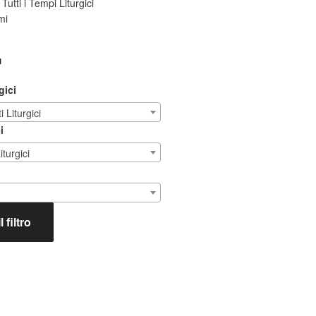
Tutti i Tempi Liturgici
mi
I
gici
 Liturgici
i
iturgici
 filtro