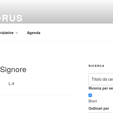
ORUS
 Mundi
niziative
Agenda
 Signore
RICERCA
L.4
Ricerca per se
Brani
Ordinati per