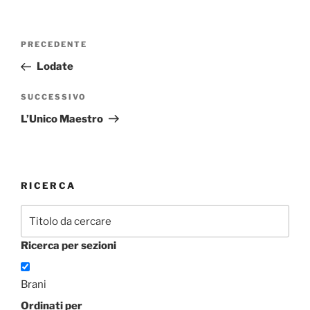
Navigazione
Articolo
PRECEDENTE
articoli
precedente:
Lodate
Articolo
SUCCESSIVO
successivo
L’Unico Maestro
RICERCA
Ricerca per sezioni
Brani
Ordinati per