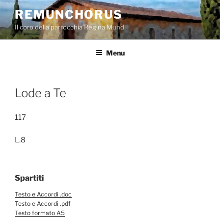
Salta
REMUNCHORUS
al
Il coro della parrocchia Regina Mundi
contenuto
Menu
Lode a Te
117
L.8
Spartiti
Testo e Accordi .doc
Testo e Accordi .pdf
Testo formato A5