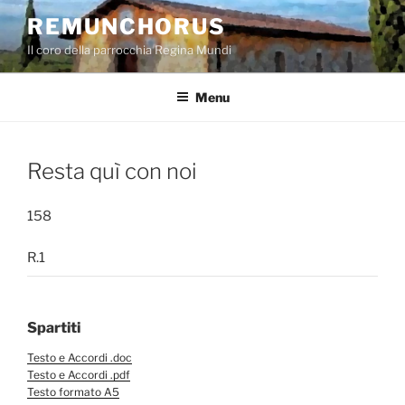
Salta
REMUNCHORUS
al
Il coro della parrocchia Regina Mundi
contenuto
Menu
Resta quì con noi
158
R.1
Spartiti
Testo e Accordi .doc
Testo e Accordi .pdf
Testo formato A5