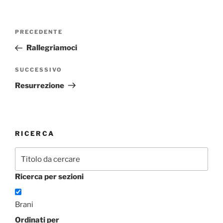
Navigazione
Articolo
PRECEDENTE
articoli
precedente:
Rallegriamoci
Articolo
SUCCESSIVO
successivo
Resurrezione
RICERCA
Ricerca per sezioni
Brani
Ordinati per