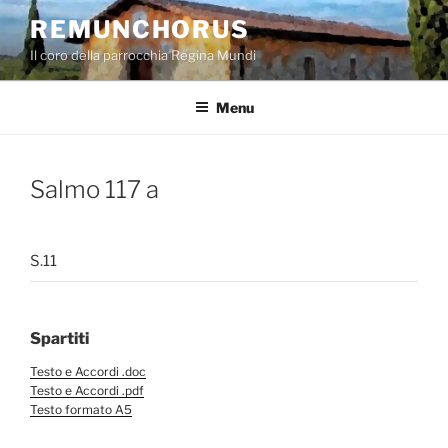
Salta
REMUNCHORUS
al
Il coro della parrocchia Regina Mundi
contenuto
Menu
Salmo 117 a
S.11
Spartiti
Testo e Accordi .doc
Testo e Accordi .pdf
Testo formato A5