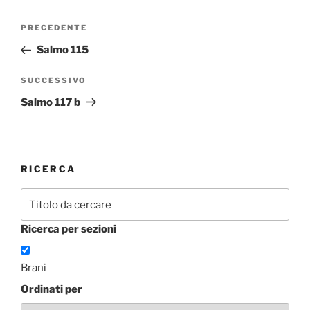
Navigazione
Articolo
PRECEDENTE
articoli
precedente:
Salmo 115
Articolo
SUCCESSIVO
successivo
Salmo 117 b
RICERCA
Ricerca per sezioni
Brani
Ordinati per