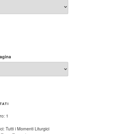
pagina
TATI
tro: 1
ci:
Tutti i Momenti Liturgici