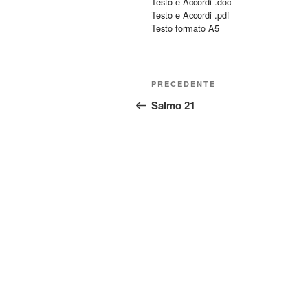
Testo e Accordi .doc
Testo e Accordi .pdf
Testo formato A5
Navigazione
Articolo
PRECEDENTE
articoli
precedente:
Salmo 21