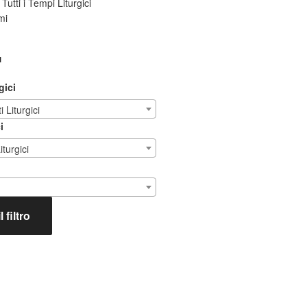
Tutti i Tempi Liturgici
mi
I
gici
 Liturgici
i
iturgici
 filtro