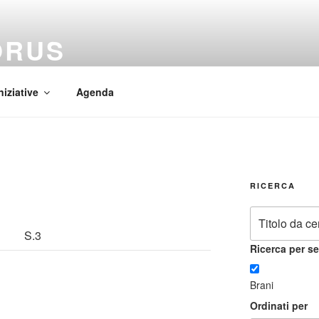
ORUS
 Mundi
niziative
Agenda
RICERCA
S.3
Ricerca per se
Brani
Ordinati per