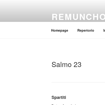
Salta
al
REMUNCH
contenuto
Il coro della parrocchia Regina
Homepage
Repertorio
I
Salmo 23
Spartiti