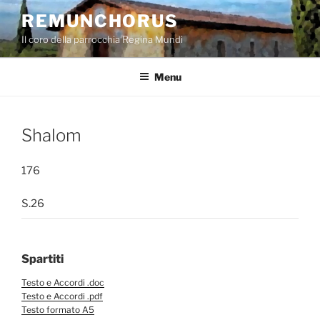
Salta
REMUNCHORUS
al
Il coro della parrocchia Regina Mundi
contenuto
Menu
Shalom
176
S.26
Spartiti
Testo e Accordi .doc
Testo e Accordi .pdf
Testo formato A5