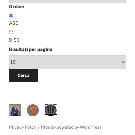
Ordine
ASC
DISC
Risultati per pagina
P
D
L
R
A
.
M
L
S
Privacy Policy
Proudly powered by WordPress
.