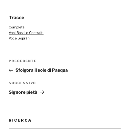
Tracce
Completa
Voci Bassi e Contralti
Voce Soprani
Navigazione
Articolo
PRECEDENTE
articoli
precedente:
Sfolgora il sole di Pasqua
Articolo
SUCCESSIVO
successivo
Signore pietà
RICERCA