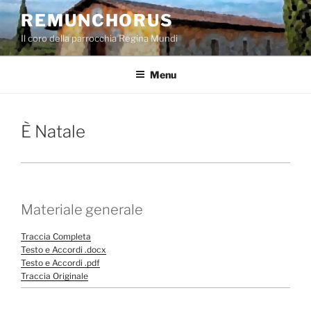
Salta
REMUNCHORUS
al
Il coro della parrocchia Regina Mundi
contenuto
Menu
È Natale
Materiale generale
Traccia Completa
Testo e Accordi .docx
Testo e Accordi .pdf
Traccia Originale