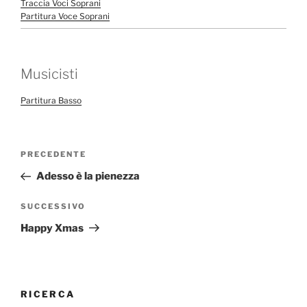
Traccia Voci Soprani
Partitura Voce Soprani
Musicisti
Partitura Basso
Navigazione
Articolo
PRECEDENTE
articoli
precedente:
Adesso è la pienezza
Articolo
SUCCESSIVO
successivo
Happy Xmas
RICERCA