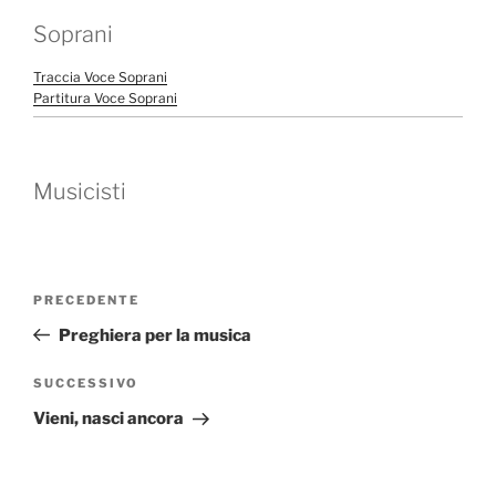
Soprani
Traccia Voce Soprani
Partitura Voce Soprani
Musicisti
Navigazione
Articolo
PRECEDENTE
articoli
precedente:
Preghiera per la musica
Articolo
SUCCESSIVO
successivo
Vieni, nasci ancora