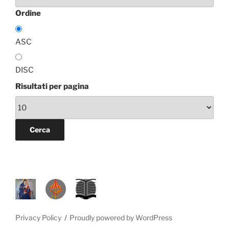
Ordine
ASC
DISC
Risultati per pagina
P
D
L
R
A
.
M
L
S
Privacy Policy
Proudly powered by WordPress
.