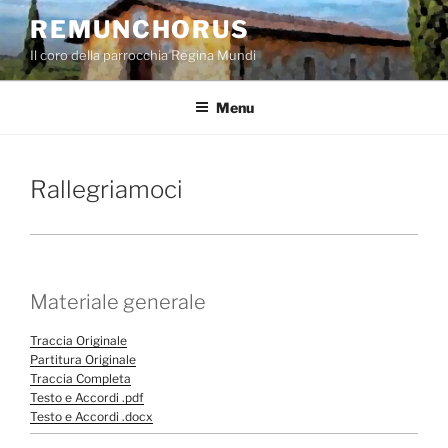
Salta
REMUNCHORUS
al
Il coro della parrocchia Regina Mundi
contenuto
Menu
Rallegriamoci
Materiale generale
Traccia Originale
Partitura Originale
Traccia Completa
Testo e Accordi .pdf
Testo e Accordi .docx