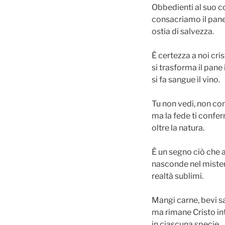
Obbedienti al suo 
consacriamo il pane 
ostia di salvezza.
È certezza a noi cris
si trasforma il pane 
si fa sangue il vino.
Tu non vedi, non co
ma la fede ti confe
oltre la natura.
È un segno ciò che 
nasconde nel miste
realtà sublimi.
Mangi carne, bevi s
ma rimane Cristo in
in ciascuna specie.