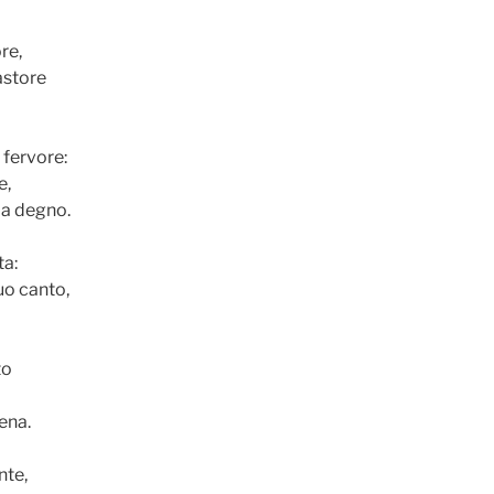
ore,
pastore
 fervore:
e,
ia degno.
ta:
uo canto,
to
cena.
nte,