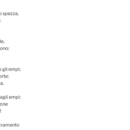
o spezza,
:
le,
vono:
 gli empi;
orte:
a.
 agli empi:
ione
!
acramento