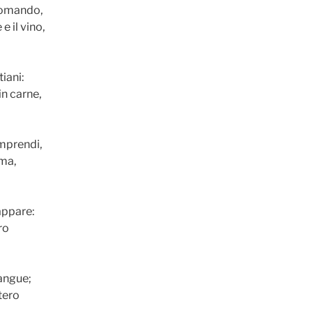
comando,
e il vino,
tiani:
in carne,
mprendi,
rma,
appare:
ro
angue;
tero