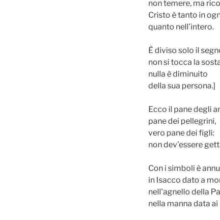
non temere, ma rico
Cristo è tanto in ogn
quanto nell’intero.
È diviso solo il seg
non si tocca la sost
nulla è diminuito
della sua persona.]
Ecco il pane degli an
pane dei pellegrini,
vero pane dei figli:
non dev’essere gett
Con i simboli è annu
in Isacco dato a mo
nell’agnello della P
nella manna data ai 