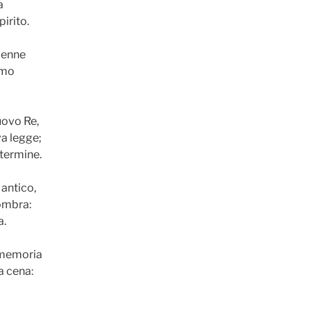
a
pirito.
olenne
amo
uovo Re,
a legge;
 termine.
 antico,
’ombra:
a.
a memoria
a cena: