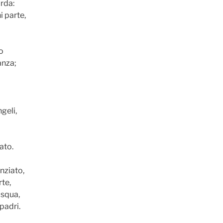
rda:
i parte,
no
anza;
geli,
ato.
nziato,
rte,
asqua,
padri.