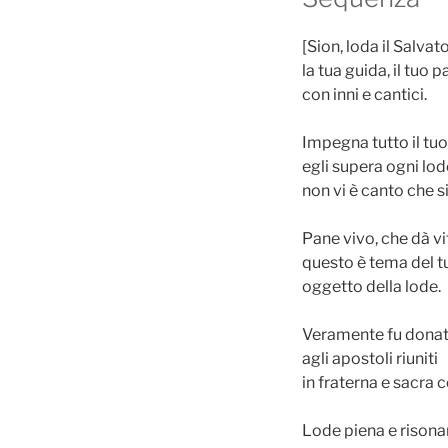
[Sion, loda il Salvat
la tua guida, il tuo 
con inni e cantici.
Impegna tutto il tuo
egli supera ogni lod
non vi è canto che s
Pane vivo, che dà vi
questo è tema del t
oggetto della lode.
Veramente fu dona
agli apostoli riuniti
in fraterna e sacra 
Lode piena e risona