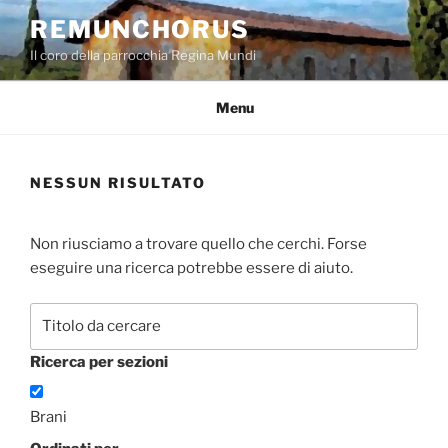
Salta
REMUNCHORUS
al
Il coro della parrocchia Regina Mundi
contenuto
Menu
NESSUN RISULTATO
Non riusciamo a trovare quello che cerchi. Forse
eseguire una ricerca potrebbe essere di aiuto.
Ricerca per sezioni
Brani