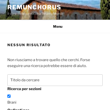
Salta
REMUNCHORUS
al
Il coro della parrocchia Regina Mundi
contenuto
Menu
NESSUN RISULTATO
Non riusciamo a trovare quello che cerchi. Forse
eseguire una ricerca potrebbe essere di aiuto.
Ricerca per sezioni
Brani