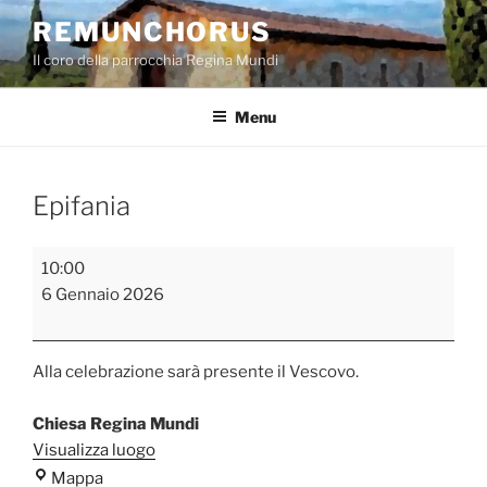
Salta
REMUNCHORUS
al
Il coro della parrocchia Regina Mundi
contenuto
Menu
Epifania
Epifania
10:00
6 Gennaio 2026
Alla celebrazione sarà presente il Vescovo.
Chiesa Regina Mundi
Visualizza luogo
Chiesa
Mappa