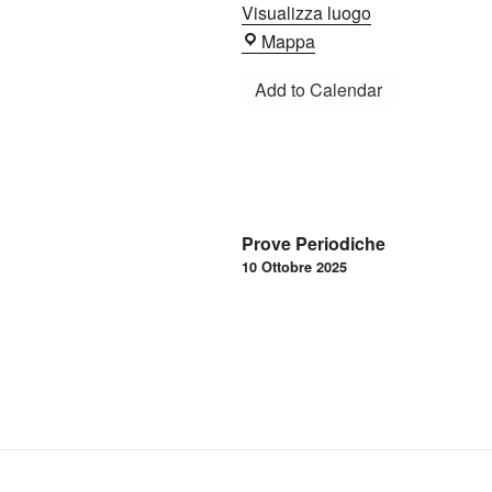
Visualizza luogo
Chiesa
Mappa
Regina
Add to Calendar
Mundi
Navigazione
Prove Periodiche
articoli
10 Ottobre 2025