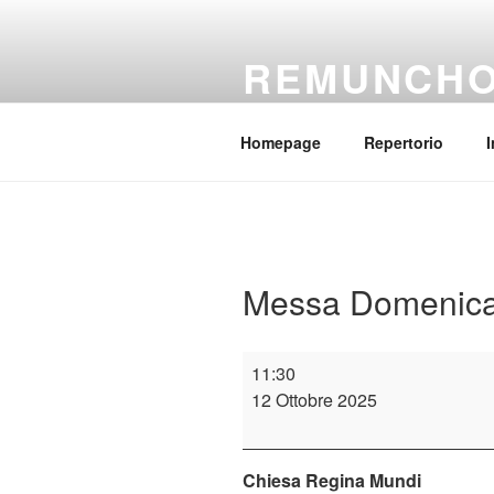
Salta
al
REMUNCH
contenuto
Il coro della parrocchia Regina
Homepage
Repertorio
I
Messa Domenica
Messa
11:30
Domenicale
12 Ottobre 2025
Chiesa Regina Mundi