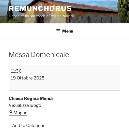
Salta
REMUNCHORUS
al
Il coro della parrocchia Regina Mundi
contenuto
Menu
Messa Domenicale
Messa
11:30
Domenicale
19 Ottobre 2025
Chiesa Regina Mundi
Visualizza luogo
Chiesa
Mappa
Regina
Add to Calendar
Mundi