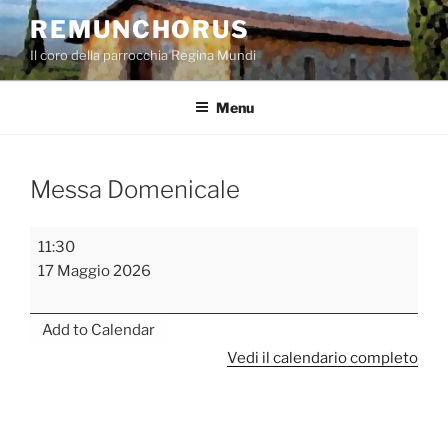
Salta
REMUNCHORUS
al
Il coro della parrocchia Regina Mundi
contenuto
Menu
Messa Domenicale
Messa
11:30
Domenicale
17 Maggio 2026
Add to Calendar
Vedi il calendario completo