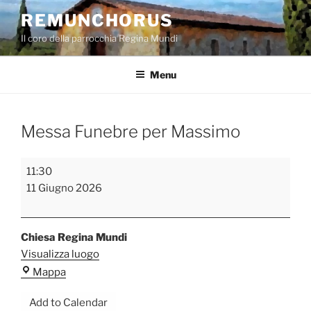
Salta
REMUNCHORUS
al
Il coro della parrocchia Regina Mundi
contenuto
Menu
Messa Funebre per Massimo
Messa
11:30
Funebre
11 Giugno 2026
per
Massimo
Chiesa Regina Mundi
Visualizza luogo
Chiesa
Mappa
Regina
Add to Calendar
Mundi