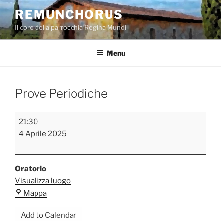
Salta
REMUNCHORUS
al
Il coro della parrocchia Regina Mundi
contenuto
Menu
Prove Periodiche
Prove
21:30
Periodiche
4 Aprile 2025
Oratorio
Visualizza luogo
Oratorio
Mappa
Add to Calendar