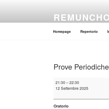
Salta
al
REMUNCH
contenuto
Il coro della parrocchia Regina
Homepage
Repertorio
I
Prove Periodiche
Prove
21:30
–
22:30
Periodiche
12 Settembre 2025
Oratorio