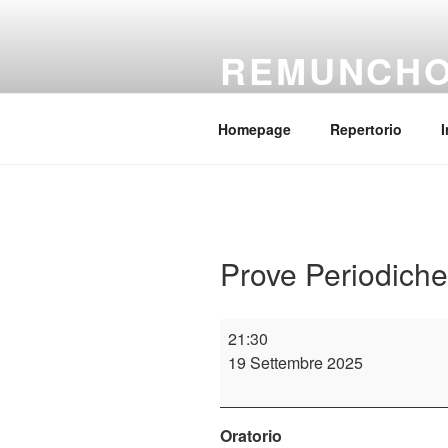
Salta
al
REMUNCH
contenuto
Il coro della parrocchia Regina
Homepage
Repertorio
I
Prove Periodiche
Prove
21:30
Periodiche
19 Settembre 2025
Oratorio