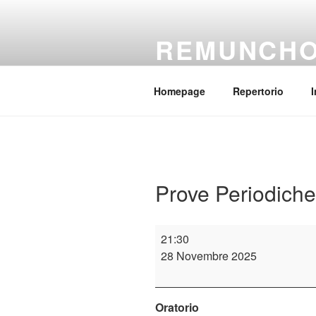
Salta
al
REMUNCH
contenuto
Il coro della parrocchia Regina
Homepage
Repertorio
I
Prove Periodiche
Prove
21:30
Periodiche
28 Novembre 2025
Oratorio