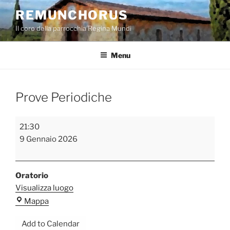
Salta
REMUNCHORUS
al
Il coro della parrocchia Regina Mundi
contenuto
Menu
Prove Periodiche
Prove
21:30
Periodiche
9 Gennaio 2026
Oratorio
Visualizza luogo
Oratorio
Mappa
Add to Calendar