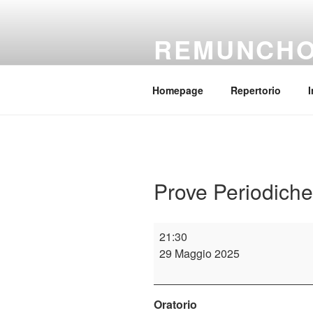
Salta
al
REMUNCH
contenuto
Il coro della parrocchia Regina
Homepage
Repertorio
I
Prove Periodiche
Prove
21:30
Periodiche
29 Maggio 2025
Oratorio