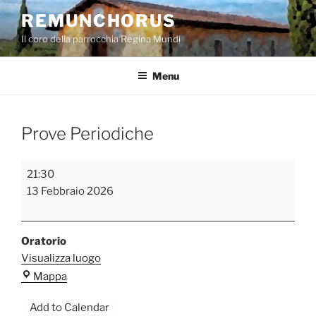
Salta
REMUNCHORUS
al
Il coro della parrocchia Regina Mundi
contenuto
Menu
Prove Periodiche
Prove
21:30
Periodiche
13 Febbraio 2026
Oratorio
Visualizza luogo
Oratorio
Mappa
Add to Calendar