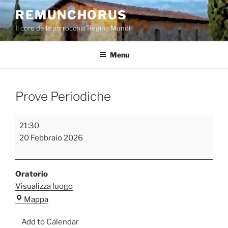
Salta
REMUNCHORUS
al
Il coro della parrocchia Regina Mundi
contenuto
Menu
Prove Periodiche
Prove
21:30
Periodiche
20 Febbraio 2026
Oratorio
Visualizza luogo
Oratorio
Mappa
Add to Calendar