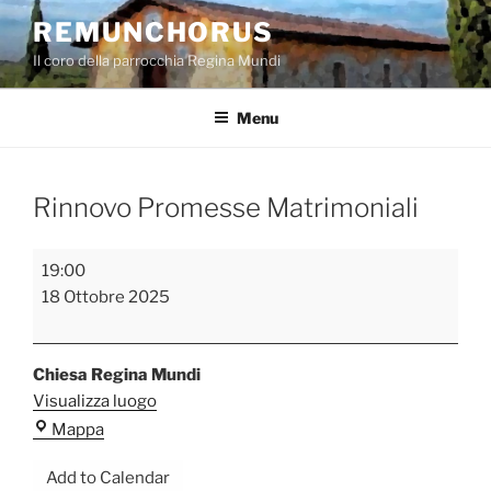
Salta
REMUNCHORUS
al
Il coro della parrocchia Regina Mundi
contenuto
Menu
Rinnovo Promesse Matrimoniali
Rinnovo
19:00
Promesse
18 Ottobre 2025
Matrimoniali
Chiesa Regina Mundi
Visualizza luogo
Chiesa
Mappa
Regina
Add to Calendar
Mundi