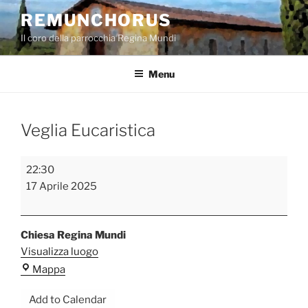
Salta
REMUNCHORUS
al
Il coro della parrocchia Regina Mundi
contenuto
Menu
Veglia Eucaristica
Veglia
22:30
Eucaristica
17 Aprile 2025
Chiesa Regina Mundi
Visualizza luogo
Chiesa
Mappa
Regina
Add to Calendar
Mundi