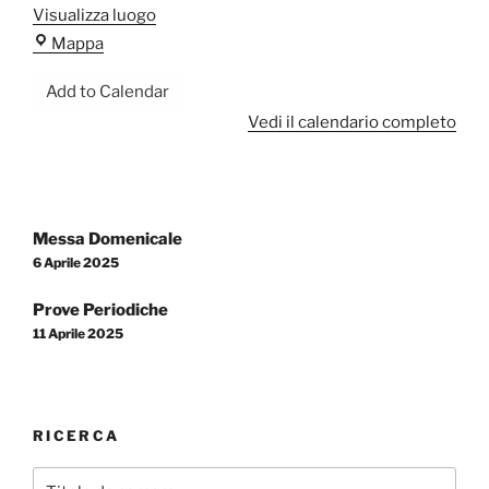
Visualizza luogo
Chiesa
Mappa
Regina
Add to Calendar
Mundi
Vedi il calendario completo
Navigazione
Messa Domenicale
articoli
6 Aprile 2025
Prove Periodiche
11 Aprile 2025
RICERCA