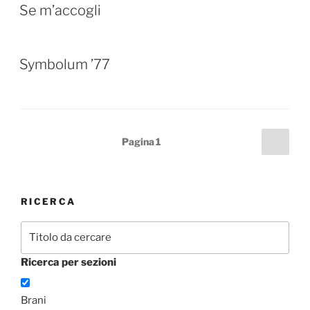
Se m’accogli
Symbolum ’77
Paginazione
Pagi
Pagina
1
succ
degli
articoli
RICERCA
Ricerca per sezioni
Brani