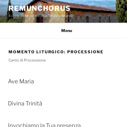
Salta
REMUNCHORUS
al
Il coro della parrocchia Regina Mundi
contenuto
Menu
MOMENTO LITURGICO:
PROCESSIONE
Canto di Processione
Ave Maria
Divina Trinità
Invochiamo la Tua presenza