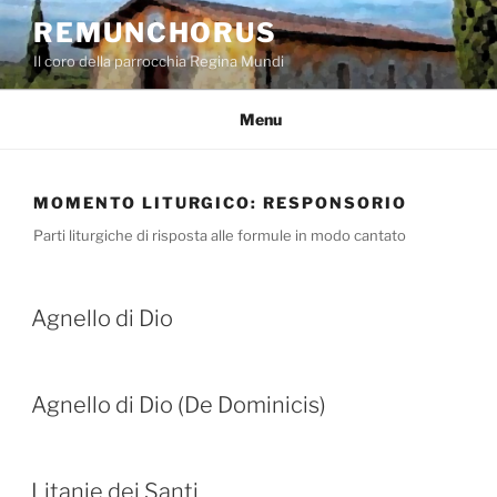
Salta
REMUNCHORUS
al
Il coro della parrocchia Regina Mundi
contenuto
Menu
MOMENTO LITURGICO:
RESPONSORIO
Parti liturgiche di risposta alle formule in modo cantato
Agnello di Dio
Agnello di Dio (De Dominicis)
Litanie dei Santi