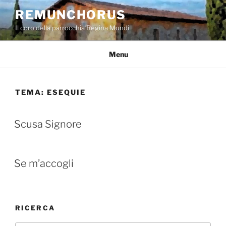
Salta
REMUNCHORUS
al
Il coro della parrocchia Regina Mundi
contenuto
Menu
TEMA:
ESEQUIE
Scusa Signore
Se m’accogli
RICERCA