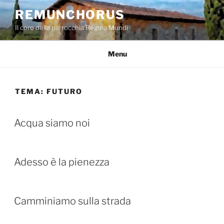
Salta
REMUNCHORUS
al
Il coro della parrocchia Regina Mundi
contenuto
Menu
TEMA:
FUTURO
Acqua siamo noi
Adesso è la pienezza
Camminiamo sulla strada