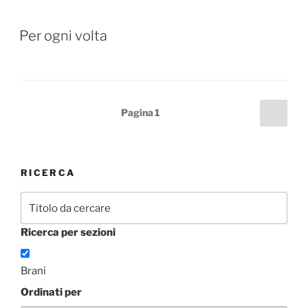
Per ogni volta
Paginazione
Pagi
Pagina
1
succ
degli
articoli
RICERCA
Ricerca per sezioni
Brani
Ordinati per