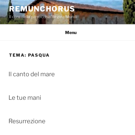
Salta
REMUNCHORUS
al
Il coro della parrocchia Regina Mundi
contenuto
Menu
TEMA:
PASQUA
Il canto del mare
Le tue mani
Resurrezione