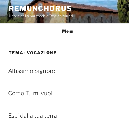
Salta
REMUNCHORUS
al
Il coro della parrocchia Regina Mundi
contenuto
Menu
TEMA:
VOCAZIONE
Altissimo Signore
Come Tu mi vuoi
Esci dalla tua terra