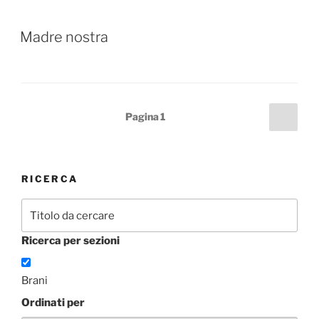
Madre nostra
Paginazione
Pagi
Pagina
1
succ
degli
articoli
RICERCA
Ricerca per sezioni
Brani
Ordinati per