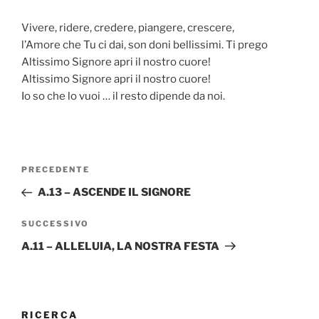
Vivere, ridere, credere, piangere, crescere,
l’Amore che Tu ci dai, son doni bellissimi. Ti prego
Altissimo Signore apri il nostro cuore!
Altissimo Signore apri il nostro cuore!
Io so che lo vuoi … il resto dipende da noi.
Navigazione
Articolo
PRECEDENTE
articoli
precedente:
A.13 – ASCENDE IL SIGNORE
Articolo
SUCCESSIVO
successivo
A.11 – ALLELUIA, LA NOSTRA FESTA
RICERCA