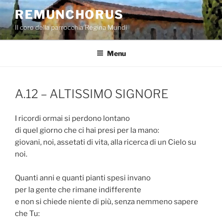
Salta
REMUNCHORUS
al
Il coro della parrocchia Regina Mundi
contenuto
Menu
A.12 – ALTISSIMO SIGNORE
I ricordi ormai si perdono lontano
di quel giorno che ci hai presi per la mano:
giovani, noi, assetati di vita, alla ricerca di un Cielo su
noi.
Quanti anni e quanti pianti spesi invano
per la gente che rimane indifferente
e non si chiede niente di più, senza nemmeno sapere
che Tu: