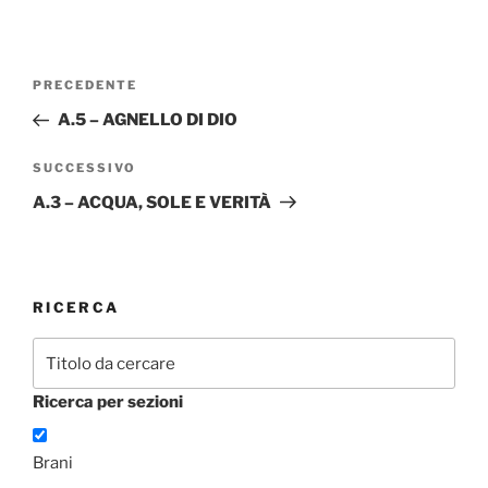
Navigazione
Articolo
PRECEDENTE
articoli
precedente:
A.5 – AGNELLO DI DIO
Articolo
SUCCESSIVO
successivo
A.3 – ACQUA, SOLE E VERITÀ
RICERCA
Ricerca per sezioni
Brani