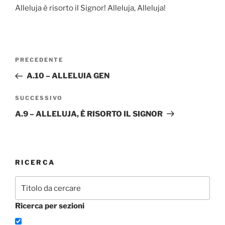
Alleluja è risorto il Signor! Alleluja, Alleluja!
Navigazione
Articolo
PRECEDENTE
articoli
precedente:
A.10 – ALLELUIA GEN
Articolo
SUCCESSIVO
successivo
A.9 – ALLELUJA, È RISORTO IL SIGNOR
RICERCA
Ricerca per sezioni