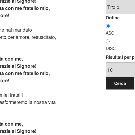
razie al Signore!
nta con me fratello mio,
nore!
Ordine
che hai mandato
ASC
rto per amore, resuscitato,
DISC
Risultati per 
ta con me,
razie al Signore!
nta con me fratello mio,
nore!
iei fratelli
asformeremo la nostra vita
ta con me,
razie al Signore!