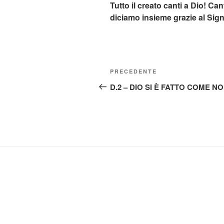
Tutto il creato canti a Dio! Ca
diciamo insieme grazie al Sig
Navigazione
Articolo
PRECEDENTE
articoli
precedente:
D.2 – DIO SI È FATTO COME NO