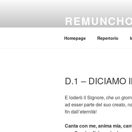
Salta
al
REMUNCH
contenuto
Il coro della parrocchia Regina
Homepage
Repertorio
I
D.1 – DICIAMO
E loderò il Signore, che un gio
ad esser parte del suo creato, n
fin dall’eternità!
Canta con me, anima mia, can