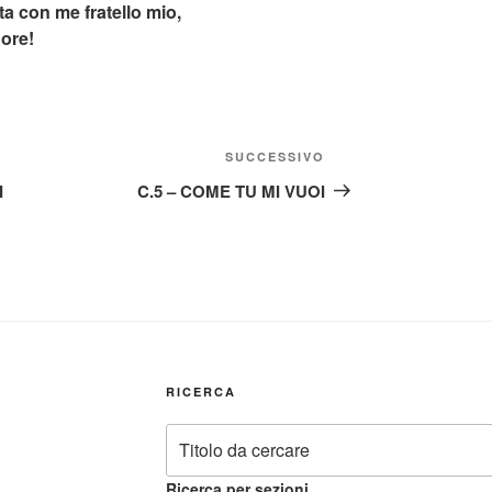
nta con me fratello mio,
nore!
Articolo
SUCCESSIVO
successivo
I
C.5 – COME TU MI VUOI
RICERCA
Ricerca per sezioni