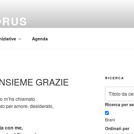
ORUS
 Mundi
niziative
Agenda
 INSIEME GRAZIE
RICERCA
rno m’ha chiamato
Ricerca per se
ato per amore, desiderato,
Brani
ta con me,
Ordinati per