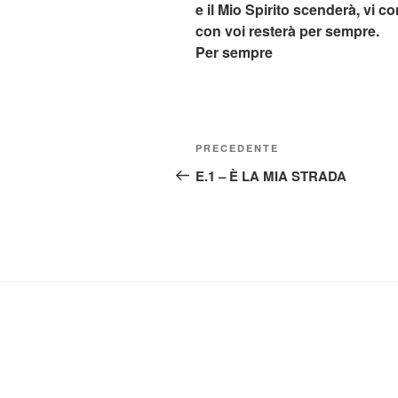
e il Mio Spirito scenderà, vi c
con voi resterà per sempre.
Per sempre
Navigazione
Articolo
PRECEDENTE
articoli
precedente:
E.1 – È LA MIA STRADA