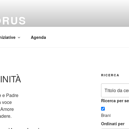
ORUS
 Mundi
niziative
Agenda
INITÀ
RICERCA
e e Padre
Ricerca per se
a voce
uo Amore
Brani
adere.
Ordinati per