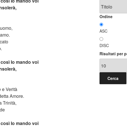
così Io mando voi
onsolerà,
Ordine
o uomo,
ASC
riamo.
icato
DISC
.
Risultati per 
così Io mando voi
onsolerà,
 e Verità
detta Amore.
 Trinità,
ode
così Io mando voi