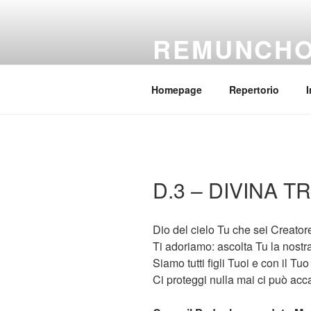
Salta
al
REMUNCH
contenuto
Il coro della parrocchia Regina
Homepage
Repertorio
I
D.3 – DIVINA TR
Dio del cielo Tu che sei Creator
Ti adoriamo: ascolta Tu la nostr
Siamo tutti figli Tuoi e con il T
Ci proteggi nulla mai ci può acc