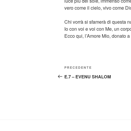
luce più del sole, immenso come
vero come il cielo, vivo come Di
Chi vorrà si sfamerà di questa n
Io con voi e voi con Me, un corp
Ecco qui, l’Amore Mio, donato a
Navigazione
Articolo
PRECEDENTE
articoli
precedente:
E.7 – EVENU SHALOM