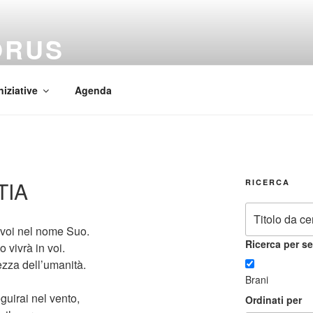
ORUS
 Mundi
niziative
Agenda
TIA
RICERCA
 voi nel nome Suo.
Ricerca per se
o vivrà in voi.
ezza dell’umanità.
Brani
guirai nel vento,
Ordinati per