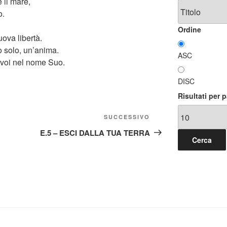
 il mare,
o.
Ordine
uova libertà.
o solo, un’anima.
ASC
 voi nel nome Suo.
DISC
Risultati per 
Articolo
SUCCESSIVO
successivo
E.5 – ESCI DALLA TUA TERRA