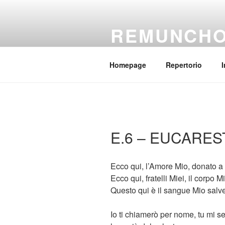
Salta
al
REMUNCH
contenuto
Il coro della parrocchia Regina
Homepage
Repertorio
I
E.6 – EUCARES
Ecco qui, l’Amore Mio, donato a
Ecco qui, fratelli Miei, il corpo Mi
Questo qui è il sangue Mio salv
Io ti chiamerò per nome, tu mi se