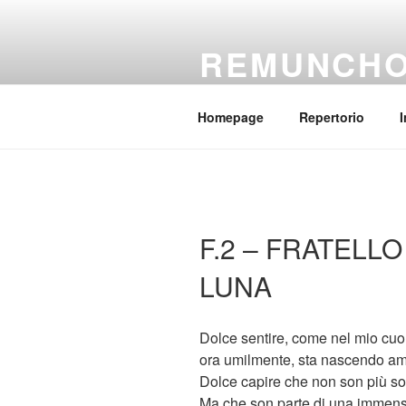
Salta
al
REMUNCH
contenuto
Il coro della parrocchia Regina
Homepage
Repertorio
I
F.2 – FRATELL
LUNA
Dolce sentire, come nel mio cuo
ora umilmente, sta nascendo am
Dolce capire che non son più so
Ma che son parte di una immens