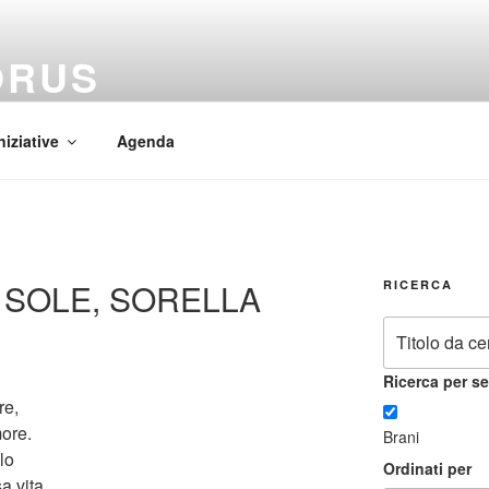
ORUS
 Mundi
niziative
Agenda
O SOLE, SORELLA
RICERCA
Ricerca per se
re,
ore.
Brani
lo
Ordinati per
a vita