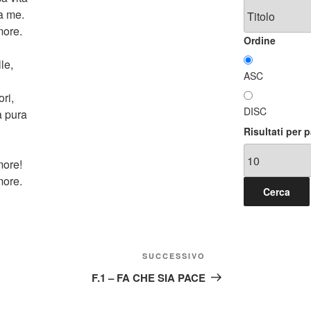
a me.
more.
Ordine
le,
ASC
ori,
DISC
ua pura
Risultati per 
more!
more.
Articolo
SUCCESSIVO
successivo
F.1 – FA CHE SIA PACE