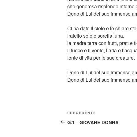
che generosa risplende intorno 
Dono di Lui del suo immenso a
Ci ha dato il cielo e le chiare stel
fratello sole e sorella luna,
la madre terra con frutti, prati e fi
il fuoco e il vento, l’aria e l’acq
fonte di vita per le sue creature.
Dono di Lui del suo immenso a
Dono di Lui del suo immenso a
Navigazione
Articolo
PRECEDENTE
articoli
precedente:
G.1 – GIOVANE DONNA