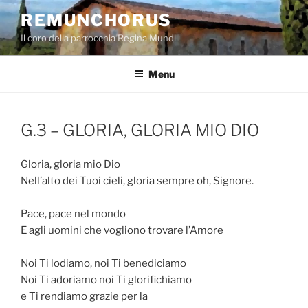
Salta
REMUNCHORUS
al
Il coro della parrocchia Regina Mundi
contenuto
Menu
G.3 – GLORIA, GLORIA MIO DIO
Gloria, gloria mio Dio
Nell’alto dei Tuoi cieli, gloria sempre oh, Signore.
Pace, pace nel mondo
E agli uomini che vogliono trovare l’Amore
Noi Ti lodiamo, noi Ti benediciamo
Noi Ti adoriamo noi Ti glorifichiamo
e Ti rendiamo grazie per la