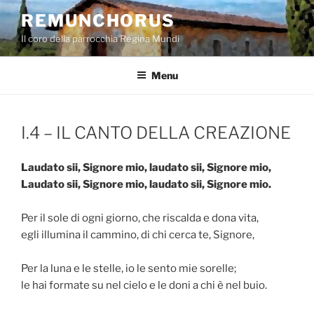
Salta
REMUNCHORUS
al
Il coro della parrocchia Regina Mundi
contenuto
Menu
I.4 – IL CANTO DELLA CREAZIONE
Laudato sii, Signore mio, laudato sii, Signore mio,
Laudato sii, Signore mio, laudato sii, Signore mio.
Per il sole di ogni giorno, che riscalda e dona vita,
egli illumina il cammino, di chi cerca te, Signore,
Per la luna e le stelle, io le sento mie sorelle;
le hai formate su nel cielo e le doni a chi è nel buio.