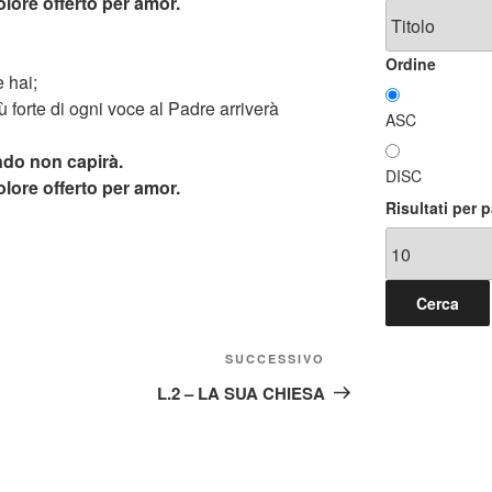
olore offerto per amor.
Ordine
e hai;
 forte di ogni voce al Padre arriverà
ASC
ndo non capirà.
DISC
olore offerto per amor.
Risultati per 
Articolo
SUCCESSIVO
successivo
L.2 – LA SUA CHIESA