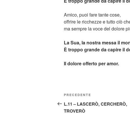
È troppo grande da capire il d
Amico, puoi fare tante cose,
offrire le ricchezze e tutto ciò ch
ma sempre la voce del dolore più
La Sua, la nostra messa il mo
È troppo grande da capire il d
Il dolore offerto per amor.
Navigazione
Articolo
PRECEDENTE
articoli
precedente:
L.11 – LASCERÒ, CERCHERÒ,
TROVERÒ