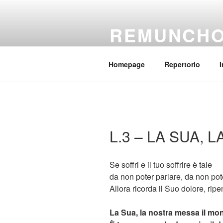
Salta
al
REMUNCH
contenuto
Il coro della parrocchia Regina
Homepage
Repertorio
I
L.3 – LA SUA,
Se soffri e il tuo soffrire è tale
da non poter parlare, da non pot
Allora ricorda il Suo dolore, ripen
La Sua, la nostra messa il mo