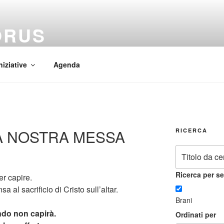
ORUS
 Mundi
niziative
Agenda
 LA NOSTRA MESSA
RICERCA
Ricerca per se
er capire.
sa al sacrificio di Cristo sull’altar.
Brani
ndo non capirà.
Ordinati per