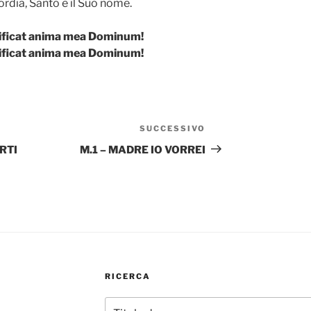
rdia, Santo è il Suo nome.
nificat anima mea Dominum!
nificat anima mea Dominum!
SUCCESSIVO
Articolo
successivo
RTI
M.1 – MADRE IO VORREI
RICERCA