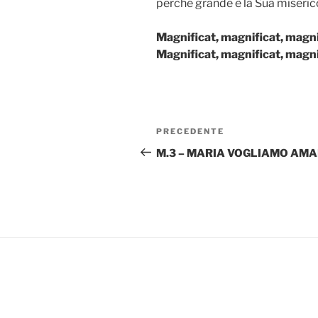
perché grande è la Sua miserico
Magnificat, magnificat, mag
Magnificat, magnificat, mag
Navigazione
Articolo
PRECEDENTE
articoli
precedente:
M.3 – MARIA VOGLIAMO AMA