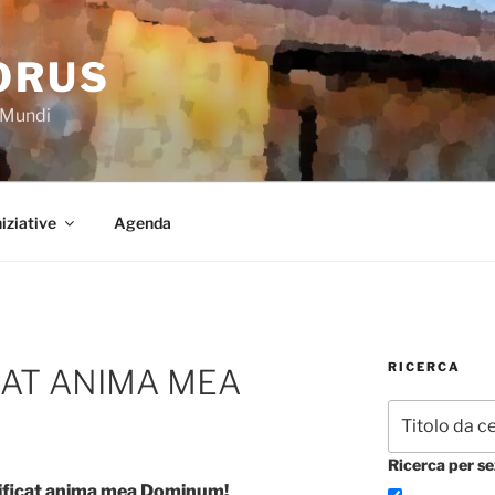
ORUS
a Mundi
niziative
Agenda
RICERCA
CAT ANIMA MEA
Ricerca per se
nificat anima mea Dominum!